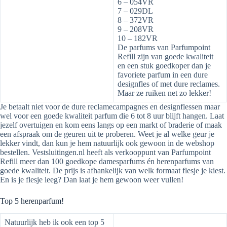
6 – 054VR
7 – 029DL
8 – 372VR
9 – 208VR
10 – 182VR
De parfums van Parfumpoint
Refill zijn van goede kwaliteit
en een stuk goedkoper dan je
favoriete parfum in een dure
designfles of met dure reclames.
Maar ze ruiken net zo lekker!
Je betaalt niet voor de dure reclamecampagnes en designflessen maar
wel voor een goede kwaliteit parfum die 6 tot 8 uur blijft hangen. Laat
jezelf overtuigen en kom eens langs op een markt of braderie of maak
een afspraak om de geuren uit te proberen. Weet je al welke geur je
lekker vindt, dan kun je hem natuurlijk ook gewoon in de webshop
bestellen. Vestsluitingen.nl heeft als verkooppunt van Parfumpoint
Refill meer dan 100 goedkope damesparfums én herenparfums van
goede kwaliteit. De prijs is afhankelijk van welk formaat flesje je kiest.
En is je flesje leeg? Dan laat je hem gewoon weer vullen!
Top 5 herenparfum!
Natuurlijk heb ik ook een top 5