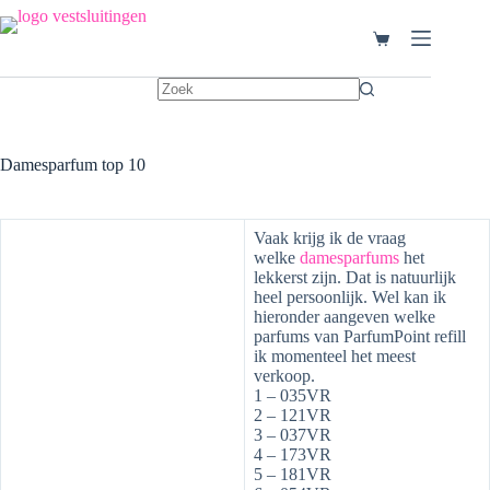
Ga
naar
Winkelwagen
de
inhoud
Damesparfum top 10
Vaak krijg ik de vraag
welke
damesparfums
het
lekkerst zijn. Dat is natuurlijk
heel persoonlijk. Wel kan ik
hieronder aangeven welke
parfums van ParfumPoint refill
ik momenteel het meest
verkoop.
1 – 035VR
2 – 121VR
3 – 037VR
4 – 173VR
5 – 181VR