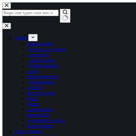
Ga
naar
de
inhoud
Geen
resultaten
Winkel
Afkoelsjaaltje
Diversen accessoires
Geurstokjes
Handschoenen
Hoofdbedekking
Jassen
Magneetbroches
Omslagdoeken
Poncho’s
Razorcut jasjes
Sjaals
Vesten
Vestsluitingen
Vestspelden
Vestspelden met pin
Zomerhoeden
Nieuw binnen