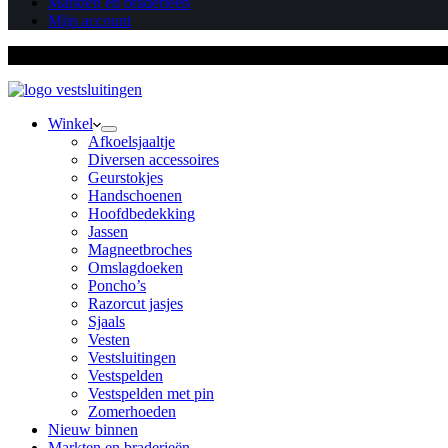
Markten en braderieën
Mijn account
✔ Voor elke sjaal, omslagdoek of vest de perfecte sluiting ✔ Goe
Winkel
Afkoelsjaaltje
Diversen accessoires
Geurstokjes
Handschoenen
Hoofdbedekking
Jassen
Magneetbroches
Omslagdoeken
Poncho’s
Razorcut jasjes
Sjaals
Vesten
Vestsluitingen
Vestspelden
Vestspelden met pin
Zomerhoeden
Nieuw binnen
Markten en braderieën