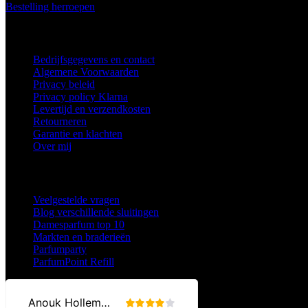
Bestelling herroepen
Vestsluitingen.nl
Bedrijfsgegevens en contact
Algemene Voorwaarden
Privacy beleid
Privacy policy Klarna
Levertijd en verzendkosten
Retourneren
Garantie en klachten
Over mij
Kijk ook eens bij:
Veelgestelde vragen
Blog verschillende sluitingen
Damesparfum top 10
Markten en braderieën
Parfumparty
ParfumPoint Refill