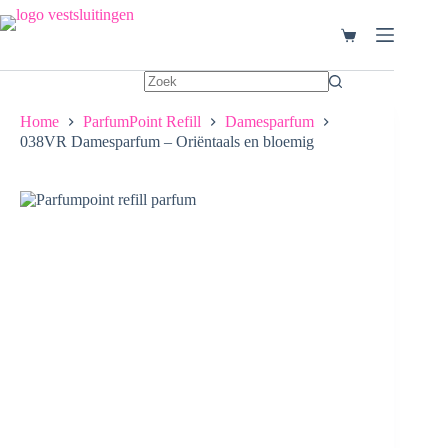
Ga
naar
Winkelwagen
de
inhoud
Home
ParfumPoint Refill
Damesparfum
038VR Damesparfum – Oriëntaals en bloemig