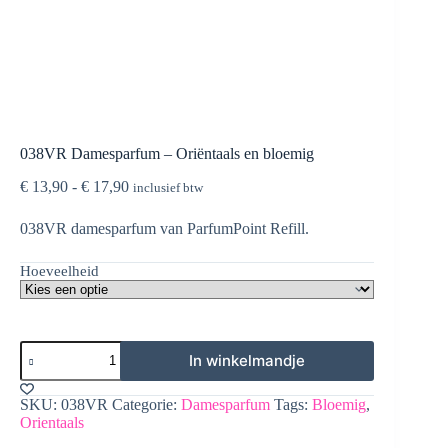
038VR Damesparfum – Oriëntaals en bloemig
Prijsklasse:
€
13,90
-
€
17,90
inclusief btw
€ 13,90
tot
038VR damesparfum van ParfumPoint Refill.
€ 17,90
Hoeveelheid
038VR
In winkelmandje
Damesparfum
-
Oriëntaals
SKU:
038VR
Categorie:
Damesparfum
Tags:
Bloemig
,
en
Orientaals
bloemig