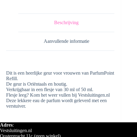
aantal
Beschrijving
Aanvullende informatie
Dit is een heerlijke geur voor vrouwen van ParfumPoint
Refill.
De geur is Oriëntaals en houtig.
Verkrijgbaar in een flesje van 30 ml of 50 ml.
Flesje leeg? Kom het weer vullen bij Vestsluitingen.nl
Deze lekkere eau de parfum wordt geleverd met een
verstuiver.
Adres
:
Vestsluitingen.nl
Oostergracht 11c (geen winkel)