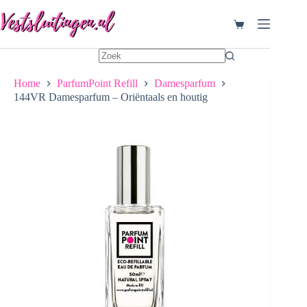
Ga
naar
Winkelwagen
de
inhoud
Home
ParfumPoint Refill
Damesparfum
144VR Damesparfum – Oriëntaals en houtig