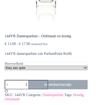
144VR Damesparfum – Oriëntaals en houtig
Prijsklasse:
€
13,90
-
€
17,90
inclusief btw
€ 13,90
tot
144VR damesparfum van ParfumPoint Refill.
€ 17,90
Hoeveelheid
144VR
In winkelmandje
Damesparfum
-
Oriëntaals
SKU:
144VR
Categorie:
Damesparfum
Tags:
Houtig
,
en
Orientaals
houtig