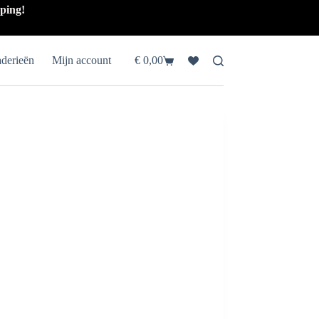
pping!
aderieën
Mijn account
€
0,00
Winkelwagen