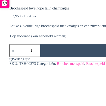
9,5
Brochespeld love hope faith champagne
€
3,95
inclusief btw
Leuke zilverkleurige brochespeld met kraaltjes en een zilverkleur
1 op voorraad (kan nabesteld worden)
Brochespeld
love
hope
faith
Verlanglijst
champagne
SKU:
TSH00373
Categorieën:
Broches met speld
,
Brochespeld
aantal