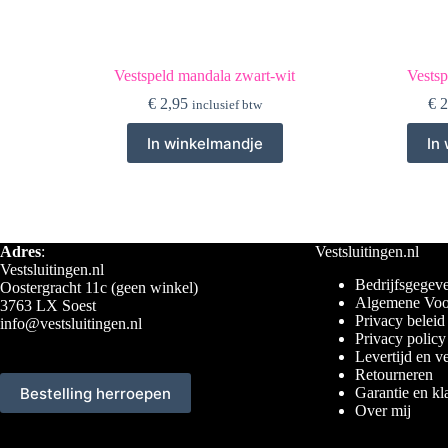
Vestspeld mandala zwart-wit
Vestsp
€
2,95
€
2
inclusief btw
In winkelmandje
In
Adres
:
Vestsluitingen.nl
Vestsluitingen.nl
Bedrijfsgegeve
Oostergracht 11c (geen winkel)
Algemene Voo
3763 LX Soest
Privacy beleid
info@vestsluitingen.nl
Privacy policy
Levertijd en v
Retourneren
Bestelling herroepen
Garantie en kl
Over mij