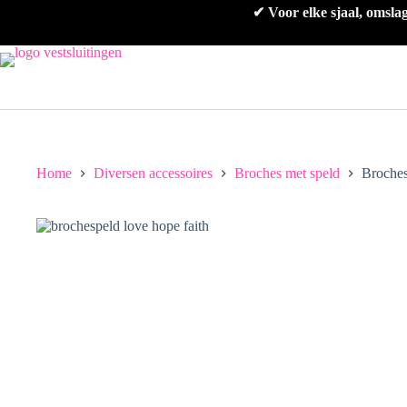
Ga
✔ Voor elke sjaal, omsla
naar
de
inhoud
Home
Diversen accessoires
Broches met speld
Broches