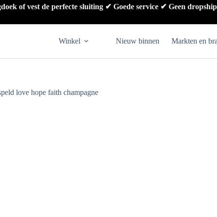
gdoek of vest de perfecte sluiting ✔ Goede service ✔ Geen dropshi
Winkel
Nieuw binnen
Markten en br
peld love hope faith champagne