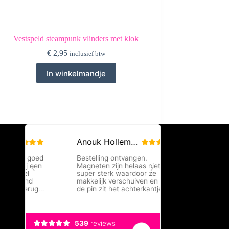
Vestspeld steampunk vlinders met klok
€
2,95
inclusief btw
In winkelmandje