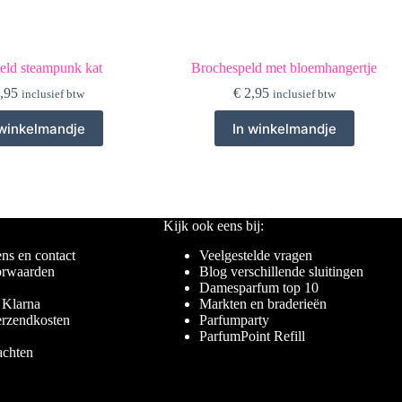
eld steampunk kat
Brochespeld met bloemhangertje
,95
€
2,95
inclusief btw
inclusief btw
 winkelmandje
In winkelmandje
Kijk ook eens bij:
ns en contact
Veelgestelde vragen
rwaarden
Blog verschillende sluitingen
Damesparfum top 10
 Klarna
Markten en braderieën
erzendkosten
Parfumparty
ParfumPoint Refill
achten