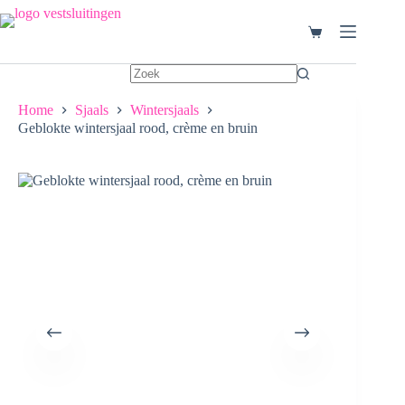
Ga
naar
Winkelwagen
de
inhoud
Home
Sjaals
Wintersjaals
Geblokte wintersjaal rood, crème en bruin