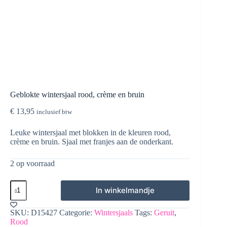
Geblokte wintersjaal rood, crème en bruin
€
13,95
inclusief btw
Leuke wintersjaal met blokken in de kleuren rood,
crème en bruin. Sjaal met franjes aan de onderkant.
2 op voorraad
Geblokte
In winkelmandje
wintersjaal
rood,
crème
SKU:
D15427
Categorie:
Wintersjaals
Tags:
Geruit
,
en
Rood
bruin