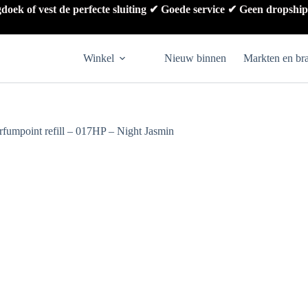
gdoek of vest de perfecte sluiting ✔ Goede service ✔ Geen dropshi
Winkel
Nieuw binnen
Markten en br
umpoint refill – 017HP – Night Jasmin