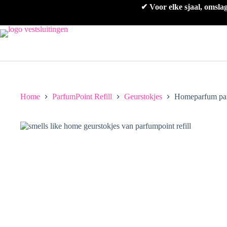
Ga
✔ Voor elke sjaal, omsla
naar
de
inhoud
Home
ParfumPoint Refill
Geurstokjes
Homeparfum parf