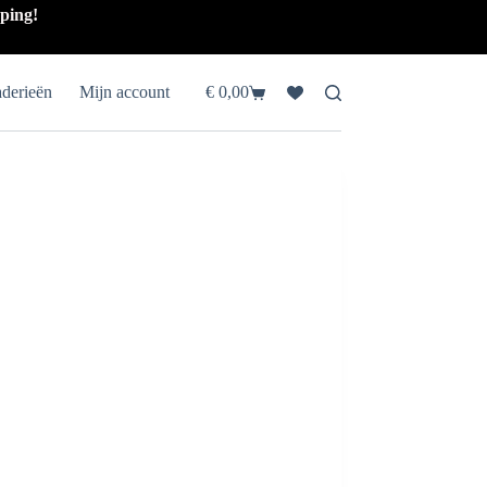
pping!
aderieën
Mijn account
€
0,00
Winkelwagen