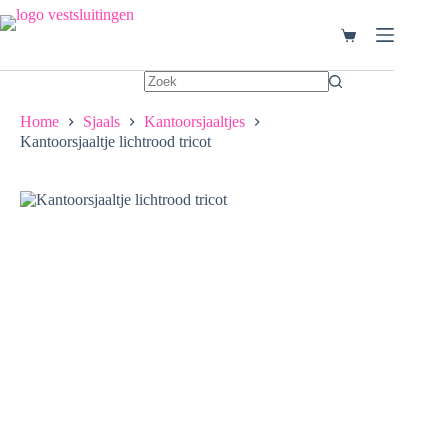
Ga
naar
Winkelwagen
de
inhoud
Home
Sjaals
Kantoorsjaaltjes
Kantoorsjaaltje lichtrood tricot