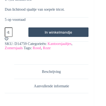
Dun lichtrood sjaaltje van soepele tricot.
5 op voorraad
Kantoorsjaaltje
In winkelmandje
lichtrood
tricot
aantal
SKU:
D14759
Categorieën:
Kantoorsjaaltjes
,
Zomersjaals
Tags:
Rood
,
Roze
Beschrijving
Aanvullende informatie