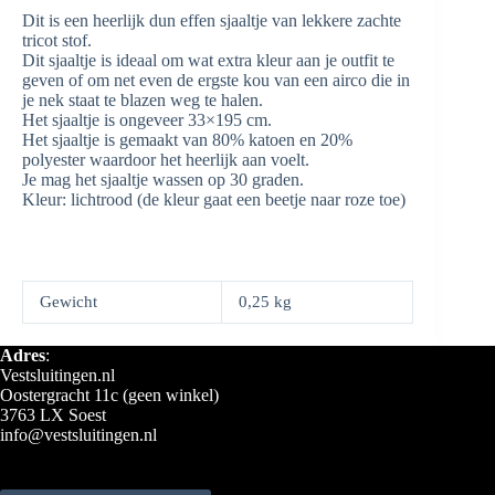
Dit is een heerlijk dun effen sjaaltje van lekkere zachte
tricot stof.
Dit sjaaltje is ideaal om wat extra kleur aan je outfit te
geven of om net even de ergste kou van een airco die in
je nek staat te blazen weg te halen.
Het sjaaltje is ongeveer 33×195 cm.
Het sjaaltje is gemaakt van 80% katoen en 20%
polyester waardoor het heerlijk aan voelt.
Je mag het sjaaltje wassen op 30 graden.
Kleur: lichtrood (de kleur gaat een beetje naar roze toe)
Gewicht
0,25 kg
Adres
:
Vestsluitingen.nl
Oostergracht 11c (geen winkel)
3763 LX Soest
info@vestsluitingen.nl