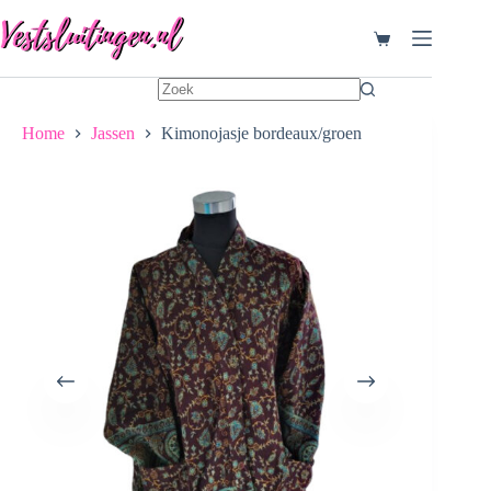
Ga
naar
Winkelwagen
de
inhoud
Home
Jassen
Kimonojasje bordeaux/groen