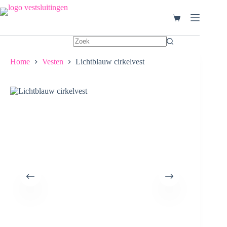
Ga
naar
Winkelwagen
de
inhoud
Home
Vesten
Lichtblauw cirkelvest