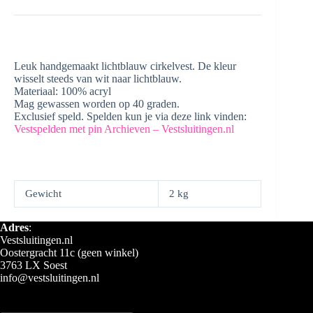
Leuk handgemaakt lichtblauw cirkelvest. De kleur
wisselt steeds van wit naar lichtblauw.
Materiaal: 100% acryl
Mag gewassen worden op 40 graden.
Exclusief speld. Spelden kun je via deze link vinden:
Vestspelden met pin Archieven – Vestsluitingen.nl
Gewicht
2 kg
Adres
:
Vestsluitingen.nl
Oostergracht 11c (geen winkel)
3763 LX Soest
info@vestsluitingen.nl