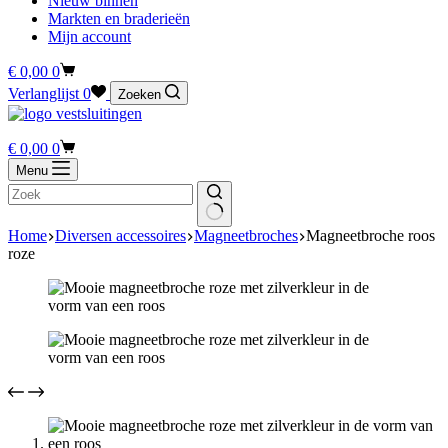
Nieuw binnen
Markten en braderieën
Mijn account
Winkelwagen
€
0,00
0
Verlanglijst
0
Zoeken
Winkelwagen
€
0,00
0
Menu
Home
Diversen accessoires
Magneetbroches
Magneetbroche roos
roze