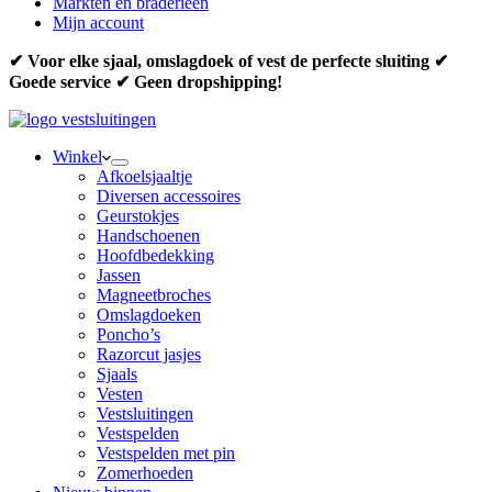
Markten en braderieën
Mijn account
✔ Voor elke sjaal, omslagdoek of vest de perfecte sluiting ✔
Goede service ✔ Geen dropshipping!
Winkel
Afkoelsjaaltje
Diversen accessoires
Geurstokjes
Handschoenen
Hoofdbedekking
Jassen
Magneetbroches
Omslagdoeken
Poncho’s
Razorcut jasjes
Sjaals
Vesten
Vestsluitingen
Vestspelden
Vestspelden met pin
Zomerhoeden