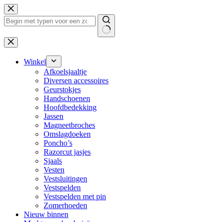
Ga
naar
de
inhoud
Geen
resultaten
Winkel
Afkoelsjaaltje
Diversen accessoires
Geurstokjes
Handschoenen
Hoofdbedekking
Jassen
Magneetbroches
Omslagdoeken
Poncho’s
Razorcut jasjes
Sjaals
Vesten
Vestsluitingen
Vestspelden
Vestspelden met pin
Zomerhoeden
Nieuw binnen