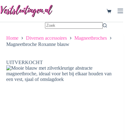
Ga
naar
Winkelwagen
de
inhoud
Home
Diversen accessoires
Magneetbroches
Magneetbroche Roxanne blauw
UITVERKOCHT