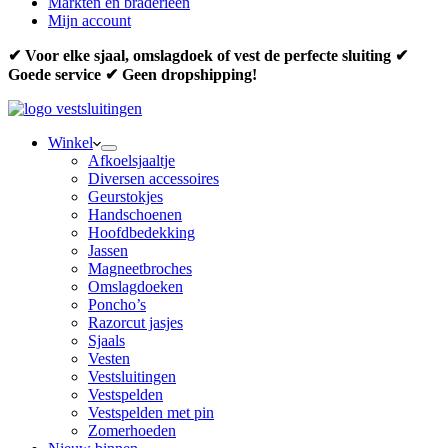
Markten en braderieën
Mijn account
✔ Voor elke sjaal, omslagdoek of vest de perfecte sluiting ✔
Goede service ✔ Geen dropshipping!
Winkel
Afkoelsjaaltje
Diversen accessoires
Geurstokjes
Handschoenen
Hoofdbedekking
Jassen
Magneetbroches
Omslagdoeken
Poncho’s
Razorcut jasjes
Sjaals
Vesten
Vestsluitingen
Vestspelden
Vestspelden met pin
Zomerhoeden