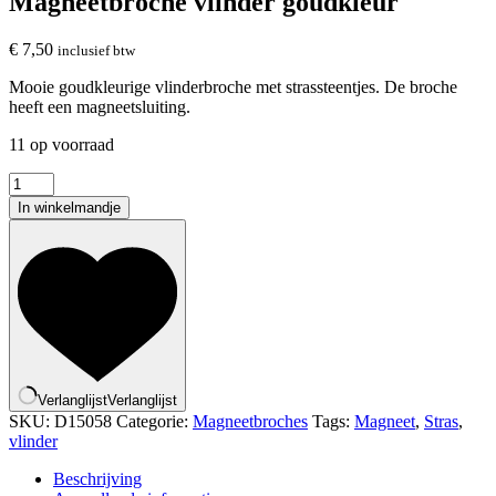
Magneetbroche vlinder goudkleur
€
7,50
inclusief btw
Mooie goudkleurige vlinderbroche met strassteentjes. De broche
heeft een magneetsluiting.
11 op voorraad
Magneetbroche
vlinder
In winkelmandje
goudkleur
aantal
Verlanglijst
Verlanglijst
SKU:
D15058
Categorie:
Magneetbroches
Tags:
Magneet
,
Stras
,
vlinder
Beschrijving