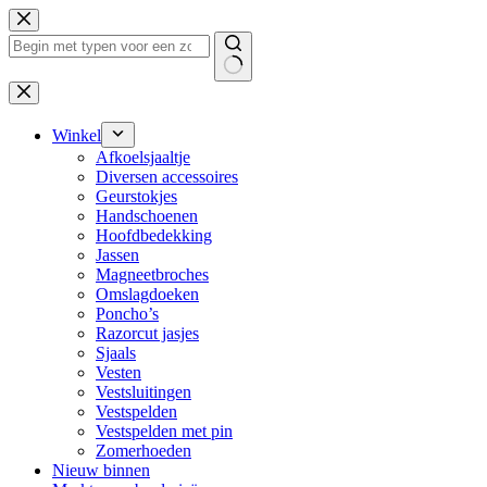
Ga
naar
de
inhoud
Geen
resultaten
Winkel
Afkoelsjaaltje
Diversen accessoires
Geurstokjes
Handschoenen
Hoofdbedekking
Jassen
Magneetbroches
Omslagdoeken
Poncho’s
Razorcut jasjes
Sjaals
Vesten
Vestsluitingen
Vestspelden
Vestspelden met pin
Zomerhoeden
Nieuw binnen