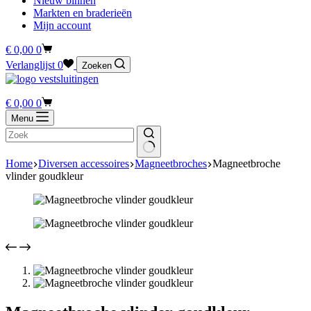
Nieuw binnen
Markten en braderieën
Mijn account
Winkelwagen
€
0,00
0
Verlanglijst
0
Zoeken
Winkelwagen
€
0,00
0
Menu
Home
Diversen accessoires
Magneetbroches
Magneetbroche
vlinder goudkleur