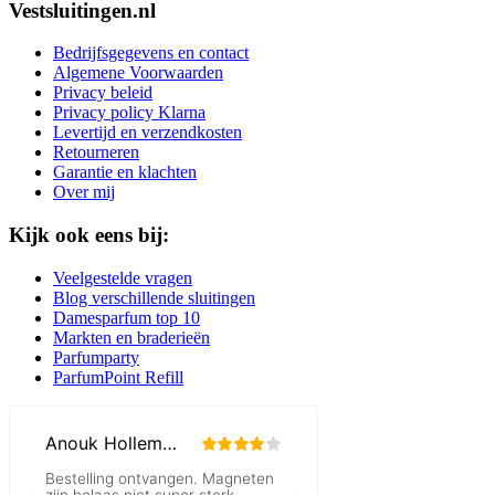
Vestsluitingen.nl
Bedrijfsgegevens en contact
Algemene Voorwaarden
Privacy beleid
Privacy policy Klarna
Levertijd en verzendkosten
Retourneren
Garantie en klachten
Over mij
Kijk ook eens bij:
Veelgestelde vragen
Blog verschillende sluitingen
Damesparfum top 10
Markten en braderieën
Parfumparty
ParfumPoint Refill