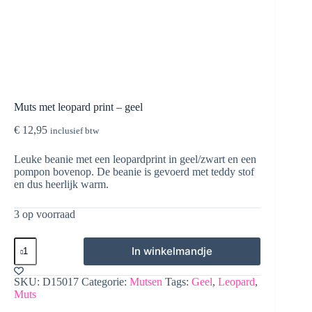
Muts met leopard print – geel
€
12,95
inclusief btw
Leuke beanie met een leopardprint in geel/zwart en een
pompon bovenop. De beanie is gevoerd met teddy stof
en dus heerlijk warm.
3 op voorraad
Muts
In winkelmandje
met
leopard
print
SKU:
D15017
Categorie:
Mutsen
Tags:
Geel
,
Leopard
,
-
Muts
geel