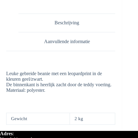
aantal
Beschrijving
Aanvullende informatie
Leuke gebreide beanie met een leopardprint in de
kleuren geel/zwart.
De binnenkant is heerlijk zacht door de teddy voering.
Materiaal: polyester.
Gewicht
2 kg
Adres
: