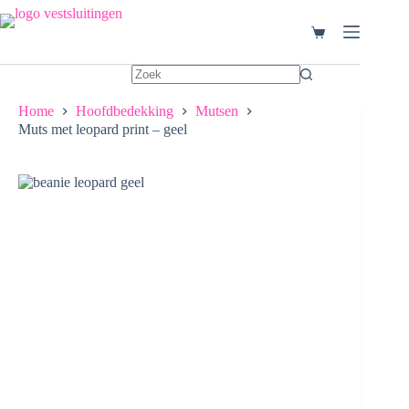
Ga
naar
Winkelwagen
de
inhoud
Home
Hoofdbedekking
Mutsen
Muts met leopard print – geel