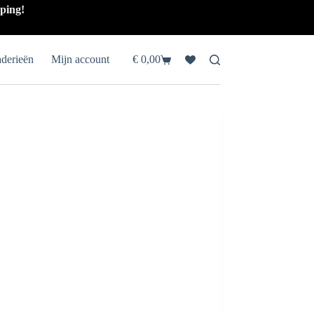
pping!
aderieën
Mijn account
€
0,00
Winkelwagen