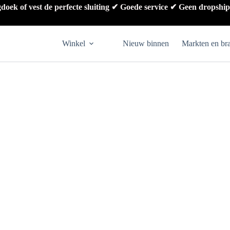
gdoek of vest de perfecte sluiting ✔ Goede service ✔ Geen dropshi
Winkel
Nieuw binnen
Markten en br