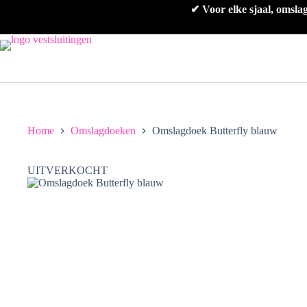
Ga
✔ Voor elke sjaal, omsla
naar
de
inhoud
Home
Omslagdoeken
Omslagdoek Butterfly blauw
UITVERKOCHT