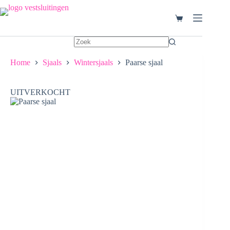
Ga
naar
Winkelwagen
de
inhoud
Home
Sjaals
Wintersjaals
Paarse sjaal
UITVERKOCHT