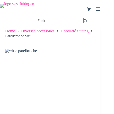
Ga
naar
Winkelwagen
de
inhoud
Home
Diversen accessoires
Decolleté sluiting
Parelbroche wit