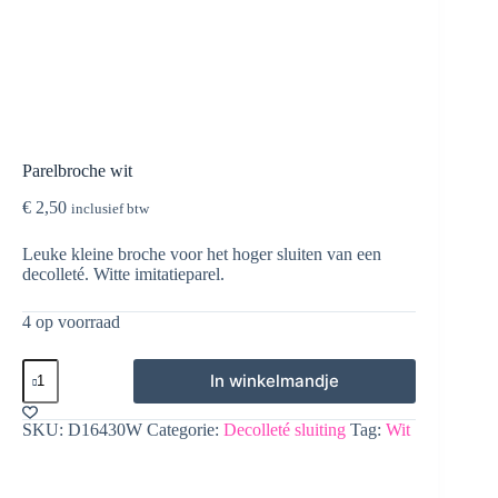
Parelbroche wit
€
2,50
inclusief btw
Leuke kleine broche voor het hoger sluiten van een
decolleté. Witte imitatieparel.
4 op voorraad
Parelbroche
In winkelmandje
wit
aantal
SKU:
D16430W
Categorie:
Decolleté sluiting
Tag:
Wit