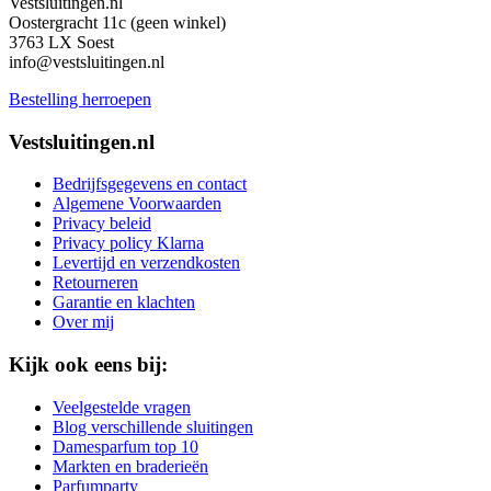
Vestsluitingen.nl
Oostergracht 11c (geen winkel)
3763 LX Soest
info@vestsluitingen.nl
Bestelling herroepen
Vestsluitingen.nl
Bedrijfsgegevens en contact
Algemene Voorwaarden
Privacy beleid
Privacy policy Klarna
Levertijd en verzendkosten
Retourneren
Garantie en klachten
Over mij
Kijk ook eens bij:
Veelgestelde vragen
Blog verschillende sluitingen
Damesparfum top 10
Markten en braderieën
Parfumparty