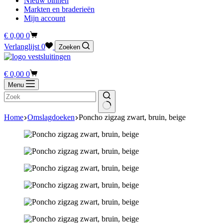
Nieuw binnen
Markten en braderieën
Mijn account
Winkelwagen
€
0,00
0
Verlanglijst
0
Zoeken
Winkelwagen
€
0,00
0
Menu
Home
Omslagdoeken
Poncho zigzag zwart, bruin, beige