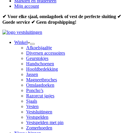
Markten en braderieën
Mijn account
✔ Voor elke sjaal, omslagdoek of vest de perfecte sluiting ✔
Goede service ✔ Geen dropshipping!
Winkel
Afkoelsjaaltje
Diversen accessoires
Geurstokjes
Handschoenen
Hoofdbedekking
Jassen
Magneetbroches
Omslagdoeken
Poncho’s
Razorcut jasjes
Sjaals
Vesten
Vestsluitingen
Vestspelden
Vestspelden met pin
Zomerhoeden