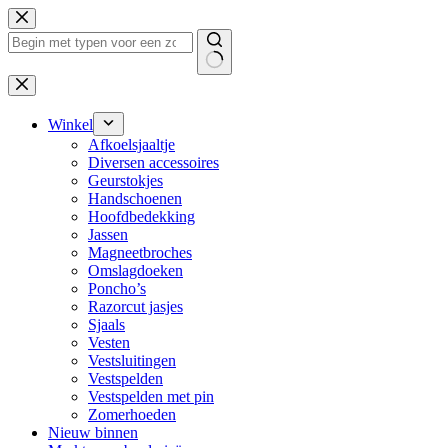
Ga
naar
de
inhoud
Geen
resultaten
Winkel
Afkoelsjaaltje
Diversen accessoires
Geurstokjes
Handschoenen
Hoofdbedekking
Jassen
Magneetbroches
Omslagdoeken
Poncho’s
Razorcut jasjes
Sjaals
Vesten
Vestsluitingen
Vestspelden
Vestspelden met pin
Zomerhoeden
Nieuw binnen