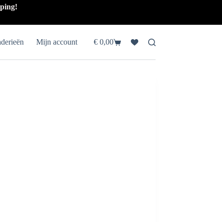
pping!
aderieën
Mijn account
€
0,00
Winkelwagen