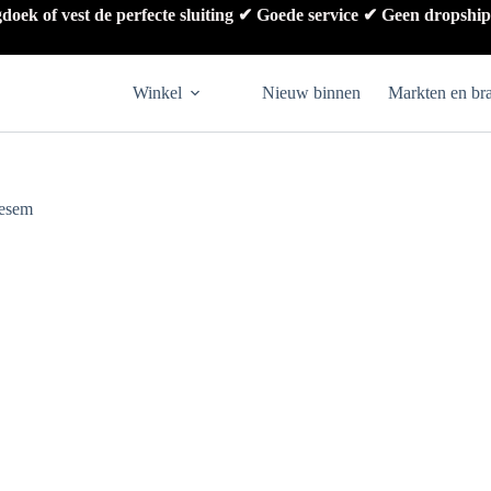
gdoek of vest de perfecte sluiting ✔ Goede service ✔ Geen dropshi
Winkel
Nieuw binnen
Markten en br
oesem