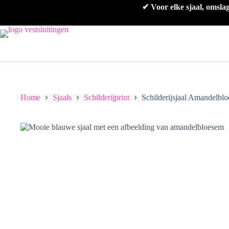
Ga
✔ Voor elke sjaal, omsla
naar
de
inhoud
Home
Sjaals
Schilderijprint
Schilderijsjaal Amandelbl