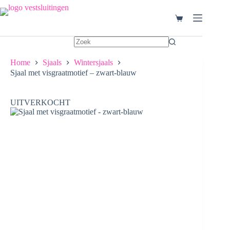
Ga
naar
Winkelwagen
de
inhoud
Home
Sjaals
Wintersjaals
Sjaal met visgraatmotief – zwart-blauw
UITVERKOCHT