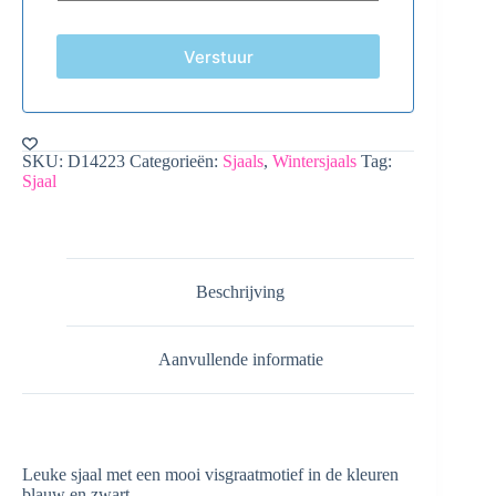
Verstuur
SKU:
D14223
Categorieën:
Sjaals
,
Wintersjaals
Tag:
Sjaal
Beschrijving
Aanvullende informatie
Leuke sjaal met een mooi visgraatmotief in de kleuren
blauw en zwart.