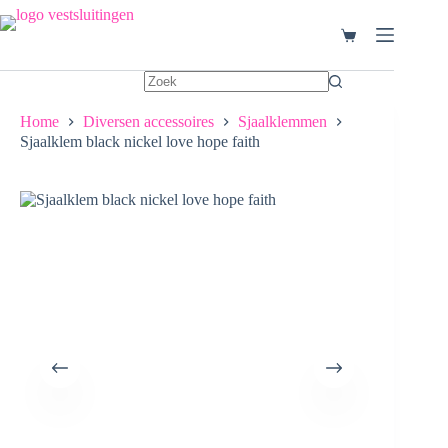
Ga
naar
Winkelwagen
de
inhoud
Home
Diversen accessoires
Sjaalklemmen
Sjaalklem black nickel love hope faith