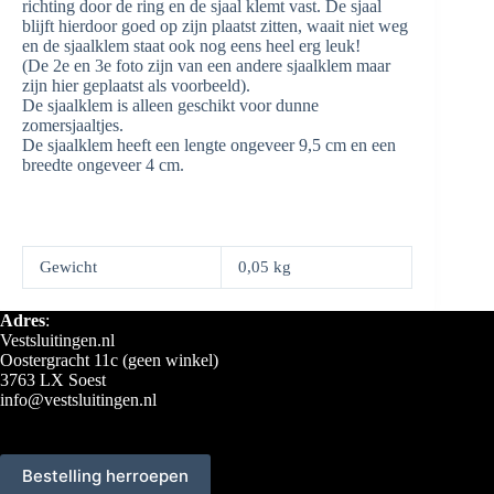
richting door de ring en de sjaal klemt vast. De sjaal
blijft hierdoor goed op zijn plaatst zitten, waait niet weg
en de sjaalklem staat ook nog eens heel erg leuk!
(De 2e en 3e foto zijn van een andere sjaalklem maar
zijn hier geplaatst als voorbeeld).
De sjaalklem is alleen geschikt voor dunne
zomersjaaltjes.
De sjaalklem heeft een lengte ongeveer 9,5 cm en een
breedte ongeveer 4 cm.
Gewicht
0,05 kg
Adres
:
Vestsluitingen.nl
Oostergracht 11c (geen winkel)
3763 LX Soest
info@vestsluitingen.nl
Bestelling herroepen