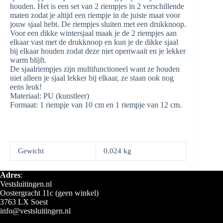
houden. Het is een set van 2 riempjes in 2 verschillende
maten zodat je altijd een riempje in de juiste maat voor
jouw sjaal hebt. De riempjes sluiten met een drukknoop.
Voor een dikke wintersjaal maak je de 2 riempjes aan
elkaar vast met de drukknoop en kun je de dikke sjaal
bij elkaar houden zodat deze niet openwaait en je lekker
warm blijft.
De sjaalriempjes zijn multifunctioneel want ze houden
niet alleen je sjaal lekker bij elkaar, ze staan ook nog
eens leuk!
Materiaal: PU (kunstleer)
Formaat: 1 riempje van 10 cm en 1 riempje van 12 cm.
Gewicht
0,024 kg
Adres
:
Vestsluitingen.nl
Oostergracht 11c (geen winkel)
3763 LX Soest
info@vestsluitingen.nl