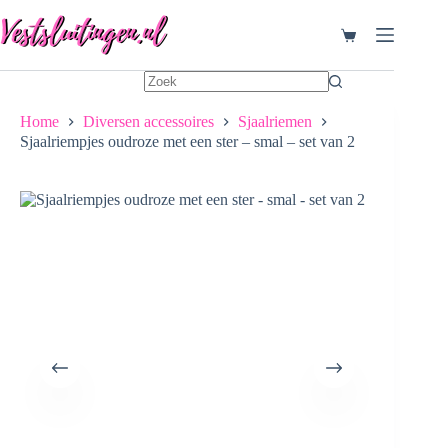
Ga
naar
Winkelwagen
de
inhoud
Home
Diversen accessoires
Sjaalriemen
Sjaalriempjes oudroze met een ster – smal – set van 2