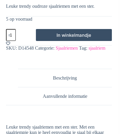
Leuke trendy oudroze sjaalriemen met een ster.
5 op voorraad
Sjaalriempjes
In winkelmandje
oudroze
met
een
SKU:
D14548
Categorie:
Sjaalriemen
Tag:
sjaalriem
ster
-
smal
-
set
van
Beschrijving
2
aantal
Aanvullende informatie
Leuke trendy sjaalriemen met een ster. Met een
sjaalriempje kun je heel eenvoudig je sjaal bij elkaar