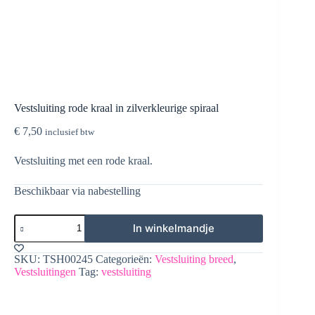
Vestsluiting rode kraal in zilverkleurige spiraal
€
7,50
inclusief btw
Vestsluiting met een rode kraal.
Beschikbaar via nabestelling
Vestsluiting
In winkelmandje
rode
kraal
in
SKU:
TSH00245
Categorieën:
Vestsluiting breed
,
zilverkleurige
Vestsluitingen
Tag:
vestsluiting
spiraal
aantal