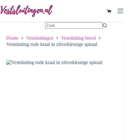
Ga
naar
Winkelwagen
de
inhoud
Home
Vestsluitingen
Vestsluiting breed
Vestsluiting rode kraal in zilverkleurige spiraal