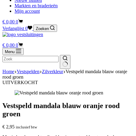
Nieuw binnen
Markten en braderieën
Mijn account
Winkelwagen
€
0,00
0
Verlanglijst
0
Zoeken
Winkelwagen
€
0,00
0
Menu
Home
Vestspelden
Zilverkleur
Vestspeld mandala blauw oranje
rood groen
UITVERKOCHT
Vestspeld mandala blauw oranje rood
groen
€
2,95
inclusief btw