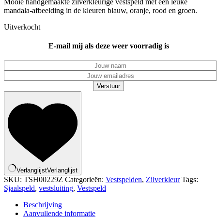
Mooie handgemaakte zilverkleurige vestspeld met een leuke
mandala-afbeelding in de kleuren blauw, oranje, rood en groen.
Uitverkocht
E-mail mij als deze weer voorradig is
Verstuur
Verlanglijst
Verlanglijst
SKU:
TSH00229Z
Categorieën:
Vestspelden
,
Zilverkleur
Tags:
Sjaalspeld
,
vestsluiting
,
Vestspeld
Beschrijving
Aanvullende informatie