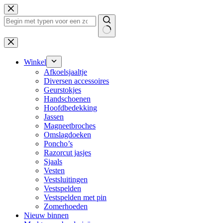
Ga
naar
de
inhoud
Geen
resultaten
Winkel
Afkoelsjaaltje
Diversen accessoires
Geurstokjes
Handschoenen
Hoofdbedekking
Jassen
Magneetbroches
Omslagdoeken
Poncho’s
Razorcut jasjes
Sjaals
Vesten
Vestsluitingen
Vestspelden
Vestspelden met pin
Zomerhoeden
Nieuw binnen