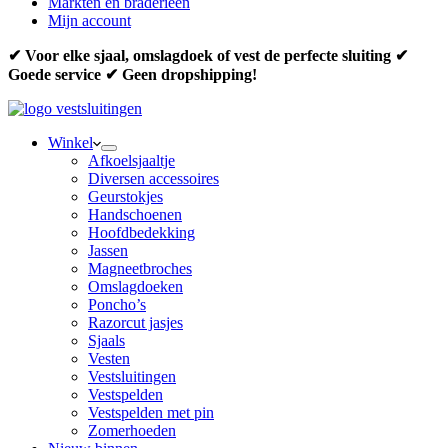
Markten en braderieën
Mijn account
✔ Voor elke sjaal, omslagdoek of vest de perfecte sluiting ✔
Goede service ✔ Geen dropshipping!
Winkel
Afkoelsjaaltje
Diversen accessoires
Geurstokjes
Handschoenen
Hoofdbedekking
Jassen
Magneetbroches
Omslagdoeken
Poncho’s
Razorcut jasjes
Sjaals
Vesten
Vestsluitingen
Vestspelden
Vestspelden met pin
Zomerhoeden