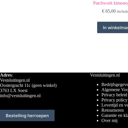
Patchwork kimonoj
€
65,00
inclusi
In winkelma
Adres
:
Vestsluitingen.nl
Vestsluitingen.nl
Bedrijfsgegeve
Oostergracht 11c (geen winkel)
Algemene Voo
3763 LX Soest
Privacy beleid
info@vestsluitingen.nl
Privacy policy
Levertijd en v
Retourneren
Bestelling herroepen
Garantie en kl
Over mij