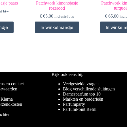
asje paars
Patchwork kimonojasje
Patchwork ki
rozerood
turquoi
ef btw
€
65,00
€
65,00
inclusief btw
incl
ndje
In winkelmandje
In winkel
Kijk ook eens bij:
ns en contact
Veelgestelde vragen
rwaarden
Blog verschillende sluitingen
Damesparfum top 10
 Klarna
Markten en braderieën
erzendkosten
Parfumparty
ParfumPoint Refill
achten