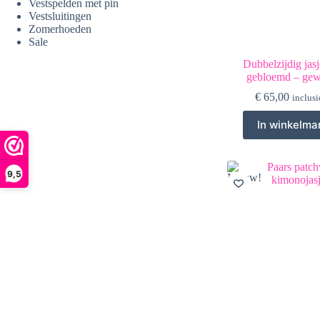
Vestspelden met pin
Vestsluitingen
Zomerhoeden
Sale
Dubbelzijdig jas
gebloemd – gew
€
65,00
inclusi
In winkelma
9,5
Nieuw!