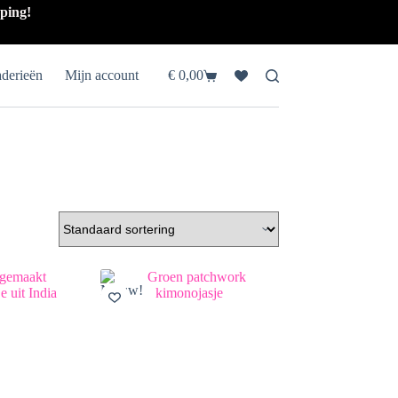
pping!
aderieën
Mijn account
€
0,00
Winkelwagen
Nieuw!