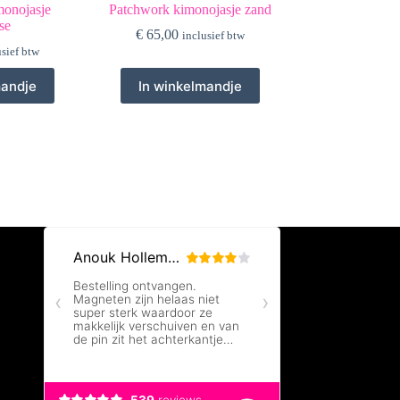
monojasje
Patchwork kimonojasje zand
se
€
65,00
inclusief btw
usief btw
mandje
In winkelmandje