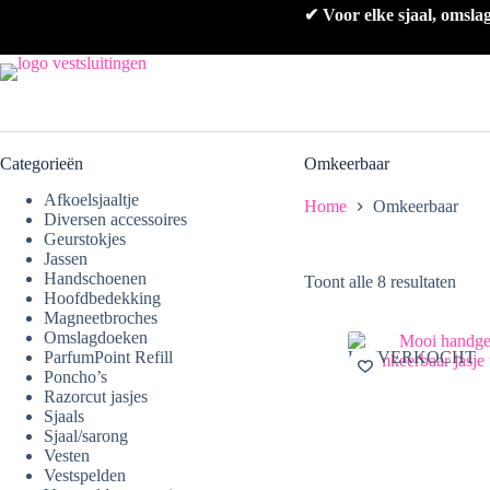
Ga
✔ Voor elke sjaal, omsla
naar
de
inhoud
Categorieën
Omkeerbaar
Afkoelsjaaltje
Home
Omkeerbaar
Diversen accessoires
Geurstokjes
Jassen
Handschoenen
Toont alle 8 resultaten
Hoofdbedekking
Magneetbroches
Omslagdoeken
ParfumPoint Refill
UITVERKOCHT
Poncho’s
Razorcut jasjes
Sjaals
Sjaal/sarong
Vesten
Vestspelden