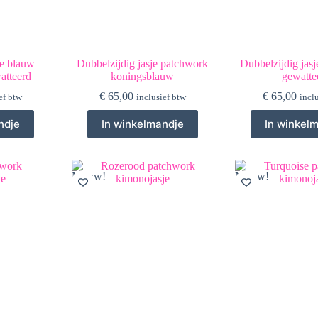
je blauw
Dubbelzijdig jasje patchwork
Dubbelzijdig jasj
atteerd
koningsblauw
gewatte
€
65,00
€
65,00
ef btw
inclusief btw
incl
ndje
In winkelmandje
In winkel
Nieuw!
Nieuw!