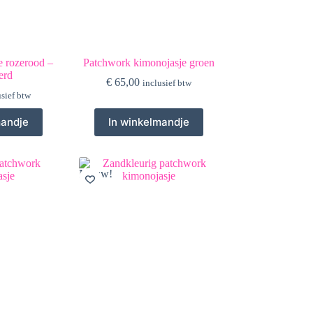
e rozerood –
Patchwork kimonojasje groen
erd
€
65,00
inclusief btw
usief btw
mandje
In winkelmandje
Nieuw!