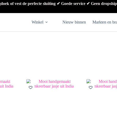
gdoek of vest de perfecte sluiting ✔ Goede service ✔ Geen dropshi
Winkel
Nieuw binnen
Markten en br