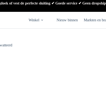
gdoek of vest de perfecte sluiting ✔ Goede service ✔ Geen dropshi
Winkel
Nieuw binnen
Markten en br
ewatteerd