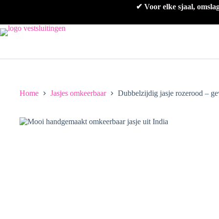
Ga
✔ Voor elke sjaal, omsla
naar
de
inhoud
Home
Jasjes omkeerbaar
Dubbelzijdig jasje rozerood – g