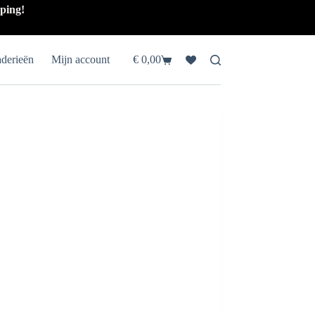
pping!
aderieën
Mijn account
€
0,00
Winkelwagen