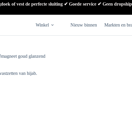
gdoek of vest de perfecte sluiting ✔ Goede service ✔ Geen dropshi
Winkel
Nieuw binnen
Markten en br
émagneet goud glanzend