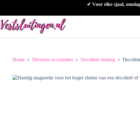
Ga
✔ Voor elke sjaal, omsla
naar
de
inhoud
Home
Diversen accessoires
Decolleté sluiting
Decollet