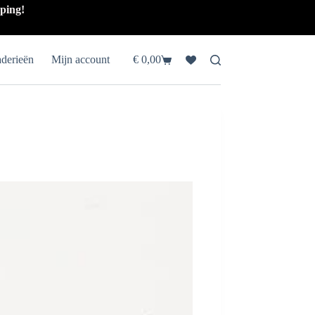
pping!
aderieën
Mijn account
€
0,00
Winkelwagen