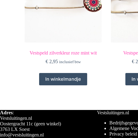
Vestspeld zilverkleur roze mint wit
Vestspe
€
2,95
€
2
inclusief btw
In winkelmandje
In
Adres
:
Vestsluitingen.nl
Vestsluitingen.nl
Bedrijfsgegeve
Oostergracht 11c (geen winkel)
Algemene Voo
3763 LX Soest
Privacy beleid
info@vestsluitingen.nl