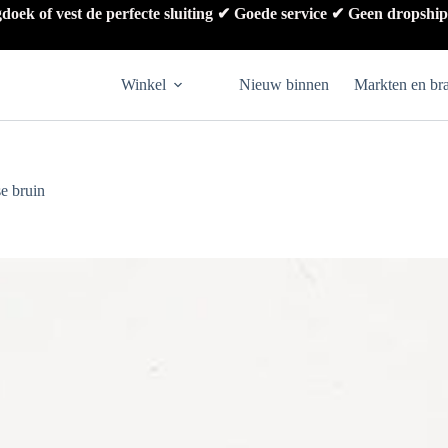
gdoek of vest de perfecte sluiting ✔ Goede service ✔ Geen dropshi
Winkel
Nieuw binnen
Markten en br
se bruin