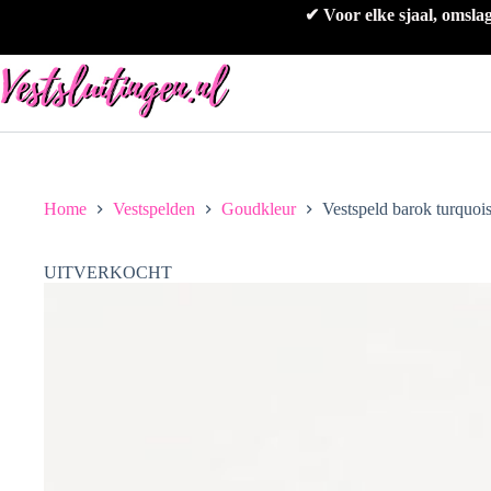
Ga
✔ Voor elke sjaal, omsla
naar
de
inhoud
Home
Vestspelden
Goudkleur
Vestspeld barok turquoi
UITVERKOCHT