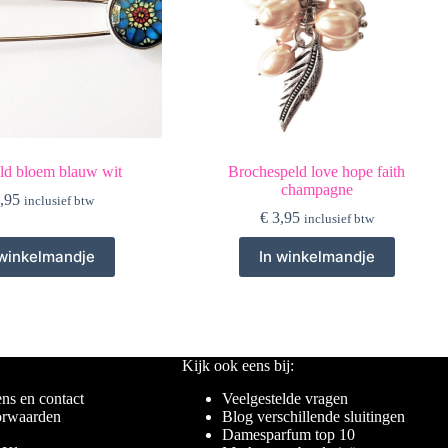
ld bloem blauw wit
Brochespeld love hope faith
champagne
,95
inclusief btw
€
3,95
inclusief btw
 winkelmandje
In winkelmandje
Kijk ook eens bij:
ns en contact
Veelgestelde vragen
rwaarden
Blog verschillende sluitingen
Damesparfum top 10